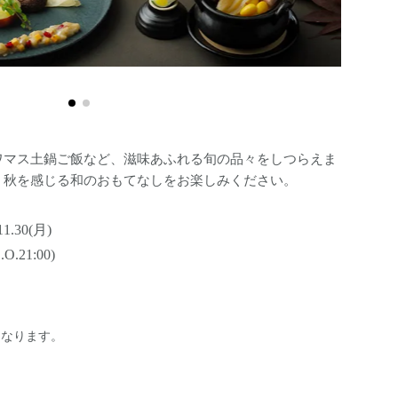
選べるメイン 
ワマス土鍋ご飯など、滋味あふれる旬の品々をしつらえま
、秋を感じる和のおもてなしをお楽しみください。
11.30(月)
.O.21:00)
となります。