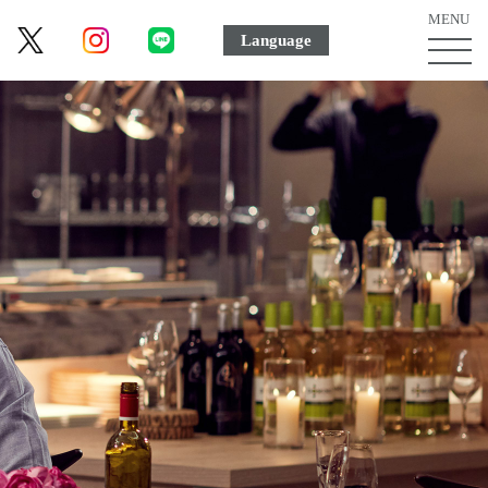
MENU
Language
MEN
ボ
タ
ン