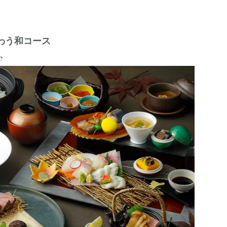
わう和コース
e