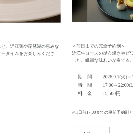
選べるメイン イメージ
＜前日までの完全予約制＞
ェと、近江鶏や琵琶湖の恵みな
近江牛ロースの昆布焼きやビ
ナータイムをお楽しみくださ
した。繊細な味わいが奏でる
期 間
2026.9.1(火)～
時 間
17:00～22:00(L
料 金
15,500円
※1日前17:00までの事前予約制