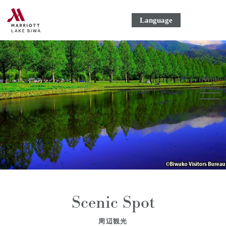
Language
MENU
ME
ボ
タ
ン
Scenic Spot
周辺観光