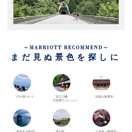
～MARRIOTT RECOMMEND～
まだ見ぬ景色を探しに
「びわ湖バレイ」
「近江八幡
「比叡山延暦寺」
日牟禮ヴィレッジ」
「満月寺 浮卸堂」
「道の駅
「三井寺（園城寺）」