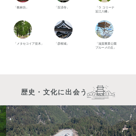
「教林坊」
「百済寺」
「ラ コリーナ
近江八幡」
「メタセコイア並木」
「彦根城」
「滋賀農業公園
ブルーメの丘」
歴史・文化に出会う