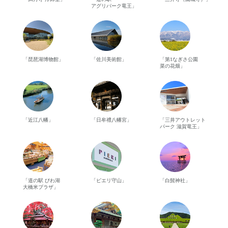
アグリパーク竜王」
「琵琶湖博物館」
「佐川美術館」
「第1なぎさ公園
菜の花畑」
「近江八幡」
「日牟禮八幡宮」
「三井アウトレット
パーク 滋賀竜王」
「道の駅 びわ湖
「ピエリ守山」
「白髭神社」
大橋米プラザ」