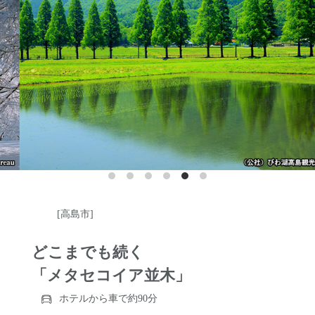
http://www.za.ztv.ne.jp/tekogi.maruyama/index.html
[高島市]
どこまでも続く
「メタセコイア並木」
ホテルから車で約90分