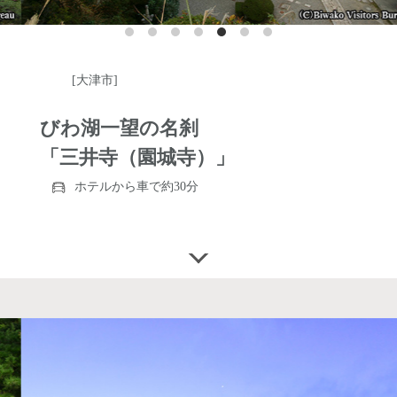
[大津市]
びわ湖一望の名刹
「三井寺（園城寺）」
ホテルから車で約30分
http://www.shiga-miidera.or.jp/