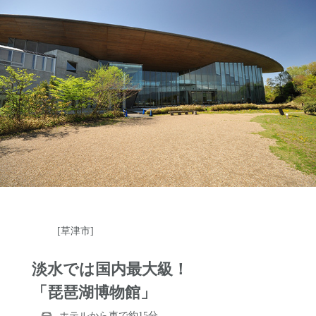
https://www.blumenooka.jp/
[草津市]
淡水では国内最大級！
「琵琶湖博物館」
ホテルから車で約15分