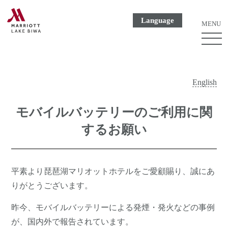
Language
MENU
ME
ボ
タ
ン
English
モバイルバッテリーのご利用に関
するお願い
平素より琵琶湖マリオットホテルをご愛顧賜り、誠にあ
りがとうございます。
昨今、モバイルバッテリーによる発煙・発火などの事例
が、国内外で報告されています。